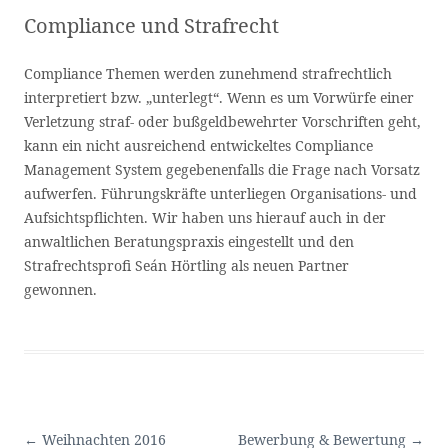
BKPI LEGAL & COMPLIANCE
Eine weitere WordPress-Seite
Compliance und Strafrecht
Compliance Themen werden zunehmend strafrechtlich
interpretiert bzw. „unterlegt“. Wenn es um Vorwürfe einer
Verletzung straf- oder bußgeldbewehrter Vorschriften geht,
kann ein nicht ausreichend entwickeltes Compliance
Management System gegebenenfalls die Frage nach Vorsatz
aufwerfen. Führungskräfte unterliegen Organisations- und
Aufsichtspflichten. Wir haben uns hierauf auch in der
anwaltlichen Beratungspraxis eingestellt und den
Strafrechtsprofi Seán Hörtling als neuen Partner
gewonnen.
Post navigation
←
Weihnachten 2016
Bewerbung & Bewertung
→